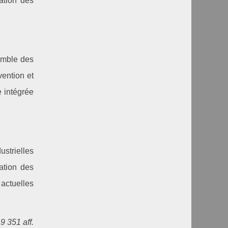
tation des
emble des
ention et
 intégrée
ustrielles
ation des
actuelles
9 351 aff.