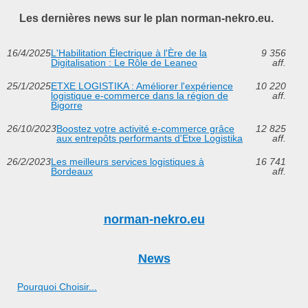
Les dernières news sur le plan norman-nekro.eu.
16/4/2025
L'Habilitation Électrique à l'Ère de la
9 356
Digitalisation : Le Rôle de Leaneo
aff.
25/1/2025
ETXE LOGISTIKA : Améliorer l'expérience
10 220
logistique e-commerce dans la région de
aff.
Bigorre
26/10/2023
Boostez votre activité e-commerce grâce
12 825
aux entrepôts performants d'Etxe Logistika
aff.
26/2/2023
Les meilleurs services logistiques à
16 741
Bordeaux
aff.
norman-nekro.eu
News
Pourquoi Choisir...